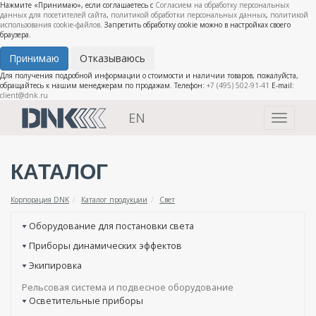
Нажмите «Принимаю», если соглашаетесь с
Согласием на обработку персональных
данных для посетителей сайта
,
политикой обработки персональных данных
,
политикой
использования cookie-файлов
. Запретить обработку cookie можно в настройках своего
браузера.
Принимаю
Отказываюсь
Для получения подробной информации о стоимости и наличии товаров, пожалуйста,
обращайтесь к нашим менеджерам по продажам. Телефон:
+7 (495) 502-91-41
E-mail:
client@dnk.ru
EN
Toggle
navigati
КАТАЛОГ
Корпорация DNK
Каталог продукции
Свет
Оборудование для постановки света
Приборы динамических эффектов
Экипировка
Рельсовая система и подвесное оборудование
Осветительные приборы