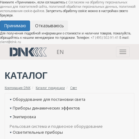
Нажмите «Принимаю», если соглашаетесь с
Согласием на обработку персональных
данных для посетителей сайта
,
политикой обработки персональных данных
,
политикой
использования cookie-файлов
. Запретить обработку cookie можно в настройках своего
браузера.
Принимаю
Отказываюсь
Для получения подробной информации о стоимости и наличии товаров, пожалуйста,
обращайтесь к нашим менеджерам по продажам. Телефон:
+7 (495) 502-91-41
E-mail:
client@dnk.ru
EN
Toggle
navigati
КАТАЛОГ
Корпорация DNK
Каталог продукции
Свет
Оборудование для постановки света
Приборы динамических эффектов
Экипировка
Рельсовая система и подвесное оборудование
Осветительные приборы