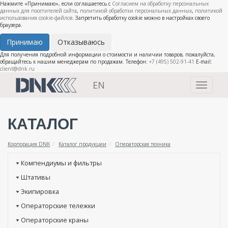
Нажмите «Принимаю», если соглашаетесь с
Согласием на обработку персональных
данных для посетителей сайта
,
политикой обработки персональных данных
,
политикой
использования cookie-файлов
. Запретить обработку cookie можно в настройках своего
браузера.
Принимаю
Отказываюсь
Для получения подробной информации о стоимости и наличии товаров, пожалуйста,
обращайтесь к нашим менеджерам по продажам. Телефон:
+7 (495) 502-91-41
E-mail:
client@dnk.ru
EN
Toggle
navigati
КАТАЛОГ
Корпорация DNK
Каталог продукции
Операторская техника
Компендиумы и фильтры
Штативы
Экипировка
Операторские тележки
Операторские краны