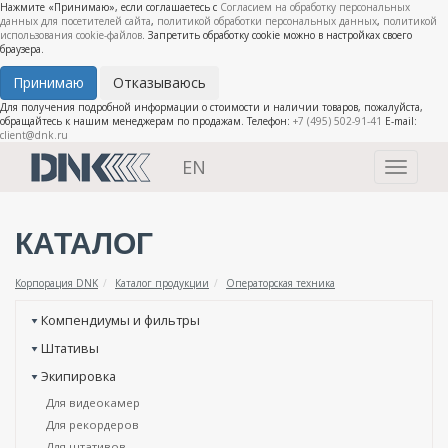
Нажмите «Принимаю», если соглашаетесь с
Согласием на обработку персональных
данных для посетителей сайта
,
политикой обработки персональных данных
,
политикой
использования cookie-файлов
. Запретить обработку cookie можно в настройках своего
браузера.
Принимаю
Отказываюсь
Для получения подробной информации о стоимости и наличии товаров, пожалуйста,
обращайтесь к нашим менеджерам по продажам. Телефон:
+7 (495) 502-91-41
E-mail:
client@dnk.ru
EN
Toggle
navigati
КАТАЛОГ
Корпорация DNK
Каталог продукции
Операторская техника
Компендиумы и фильтры
Штативы
Экипировка
Для видеокамер
Для рекордеров
Для штативов