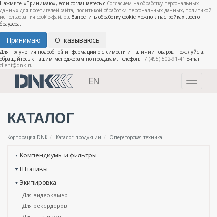
Нажмите «Принимаю», если соглашаетесь с
Согласием на обработку персональных
данных для посетителей сайта
,
политикой обработки персональных данных
,
политикой
использования cookie-файлов
. Запретить обработку cookie можно в настройках своего
браузера.
Принимаю
Отказываюсь
Для получения подробной информации о стоимости и наличии товаров, пожалуйста,
обращайтесь к нашим менеджерам по продажам. Телефон:
+7 (495) 502-91-41
E-mail:
client@dnk.ru
EN
Toggle
navigati
КАТАЛОГ
Корпорация DNK
Каталог продукции
Операторская техника
Компендиумы и фильтры
Штативы
Экипировка
Для видеокамер
Для рекордеров
Для штативов