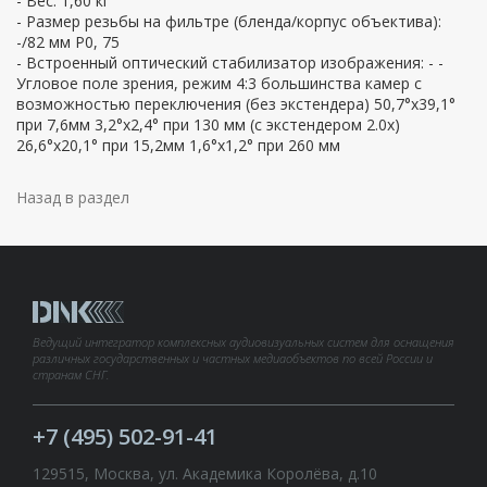
- Вес: 1,60 кг
- Размер резьбы на фильтре (бленда/корпус объектива):
-/82 мм P0, 75
- Встроенный оптический стабилизатор изображения: - -
Угловое поле зрения, режим 4:3 большинства камер с
возможностью переключения (без экстендера) 50,7°х39,1°
при 7,6мм 3,2°х2,4° при 130 мм (с экстендером 2.0х)
26,6°х20,1° при 15,2мм 1,6°х1,2° при 260 мм
Назад в раздел
Ведущий интегратор комплексных аудиовизуальных систем для оснащения
различных государственных и частных медиаобъектов по всей России и
странам СНГ.
+7 (495) 502-91-41
129515, Москва, ул. Академика Королёва, д.10