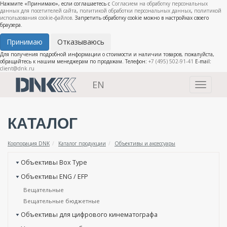
Нажмите «Принимаю», если соглашаетесь с
Согласием на обработку персональных
данных для посетителей сайта
,
политикой обработки персональных данных
,
политикой
использования cookie-файлов
. Запретить обработку cookie можно в настройках своего
браузера.
Принимаю
Отказываюсь
Для получения подробной информации о стоимости и наличии товаров, пожалуйста,
обращайтесь к нашим менеджерам по продажам. Телефон:
+7 (495) 502-91-41
E-mail:
client@dnk.ru
EN
Toggle
navigati
КАТАЛОГ
Корпорация DNK
Каталог продукции
Объективы и аксессуары
Объективы Box Type
Объективы ENG / EFP
Вещательные
Вещательные бюджетные
Объективы для цифрового кинематографа