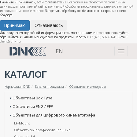
Нажмите «Принимаю», если соглашаетесь с
Согласием на обработку персональных
данных для посетителей сайта
,
политикой обработки персональных данных
,
политикой
использования cookie-файлов
. Запретить обработку cookie можно в настройках своего
браузера.
Принимаю
Отказываюсь
Для получения подробной информации о стоимости и наличии товаров, пожалуйста,
обращайтесь к нашим менеджерам по продажам. Телефон:
+7 (495) 502-91-41
E-mail:
client@dnk.ru
EN
Toggle
navigati
КАТАЛОГ
Корпорация DNK
Каталог продукции
Объективы и аксессуары
Объективы Box Type
Объективы ENG / EFP
Объективы для цифрового кинематографа
EF-Mount
Объективы профессиональные
Cinestyle B4