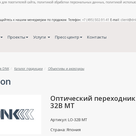
 для посетителей сайта
,
политикой обработки персональных данных
,
политикой использо
ащайтесь к нашим менеджерам по продажам. Телефон:
+7 (495) 502-91-41
E-mail:
client@dn
Проекты
Услуги
Пресс-центр
Контакты
я DNK
Каталог продукции
Объективы и аксессуары
on
Оптический переходник 
32B MT
Артикул: LO-32B MT
Страна: Япония