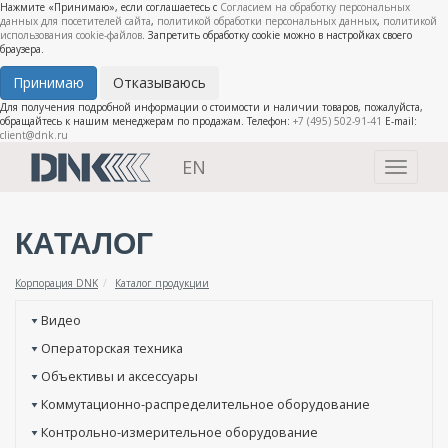
Нажмите «Принимаю», если соглашаетесь с
Согласием на обработку персональных
данных для посетителей сайта
,
политикой обработки персональных данных
,
политикой
использования cookie-файлов
. Запретить обработку cookie можно в настройках своего
браузера.
Принимаю
Отказываюсь
Для получения подробной информации о стоимости и наличии товаров, пожалуйста,
обращайтесь к нашим менеджерам по продажам. Телефон:
+7 (495) 502-91-41
E-mail:
client@dnk.ru
EN
Toggle
navigati
КАТАЛОГ
Корпорация DNK
Каталог продукции
Видео
Операторская техника
Объективы и аксессуары
Коммутационно-распределительное оборудование
Контрольно-измерительное оборудование