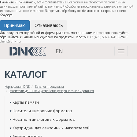
Нажмите «Принимаю», если соглашаетесь с
Согласием на обработку персональных
данных для посетителей сайта
,
политикой обработки персональных данных
,
политикой
использования cookie-файлов
. Запретить обработку cookie можно в настройках своего
браузера.
Принимаю
Отказываюсь
Для получения подробной информации о стоимости и наличии товаров, пожалуйста,
обращайтесь к нашим менеджерам по продажам. Телефон:
+7 (495) 502-91-41
E-mail:
client@dnk.ru
EN
Toggle
navigati
КАТАЛОГ
Корпорация DNK
Каталог продукции
Носители данных и устройства резервного копирования
Карты памяти
Носители цифровых форматов
Носители аналоговых форматов
Картриджи для ленточных накопителей
Аудионосители