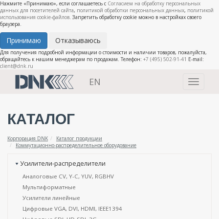
Нажмите «Принимаю», если соглашаетесь с
Согласием на обработку персональных
данных для посетителей сайта
,
политикой обработки персональных данных
,
политикой
использования cookie-файлов
. Запретить обработку cookie можно в настройках своего
браузера.
Принимаю
Отказываюсь
Для получения подробной информации о стоимости и наличии товаров, пожалуйста,
обращайтесь к нашим менеджерам по продажам. Телефон:
+7 (495) 502-91-41
E-mail:
client@dnk.ru
EN
Toggle
navigati
КАТАЛОГ
Корпорация DNK
Каталог продукции
Коммутационно-распределительное оборудование
Усилители-распределители
Аналоговые CV, Y-C, YUV, RGBHV
Мультиформатные
Усилители линейные
Цифровые VGA, DVI, HDMI, IEEE1394