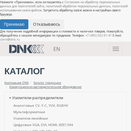
Нажмите «Принимаю», если соглашаетесь с
Согласием на обработку персональных
данных для посетителей сайта
,
политикой обработки персональных данных
,
политикой
использования cookie-файлов
. Запретить обработку cookie можно в настройках своего
браузера.
Принимаю
Отказываюсь
Для получения подробной информации о стоимости и наличии товаров, пожалуйста,
обращайтесь к нашим менеджерам по продажам. Телефон:
+7 (495) 502-91-41
E-mail:
client@dnk.ru
EN
Toggle
navigati
КАТАЛОГ
Корпорация DNK
Каталог продукции
Коммутационно-распределительное оборудование
Усилители-распределители
Аналоговые CV, Y-C, YUV, RGBHV
Мультиформатные
Усилители линейные
Цифровые VGA, DVI, HDMI, IEEE1394