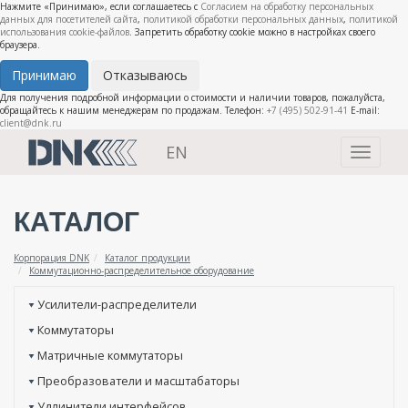
Нажмите «Принимаю», если соглашаетесь с
Согласием на обработку персональных
данных для посетителей сайта
,
политикой обработки персональных данных
,
политикой
использования cookie-файлов
. Запретить обработку cookie можно в настройках своего
браузера.
Принимаю
Отказываюсь
Для получения подробной информации о стоимости и наличии товаров, пожалуйста,
обращайтесь к нашим менеджерам по продажам. Телефон:
+7 (495) 502-91-41
E-mail:
client@dnk.ru
EN
Toggle
navigati
КАТАЛОГ
Корпорация DNK
Каталог продукции
Коммутационно-распределительное оборудование
Усилители-распределители
Коммутаторы
Матричные коммутаторы
Преобразователи и масштабаторы
Удлинители интерфейсов