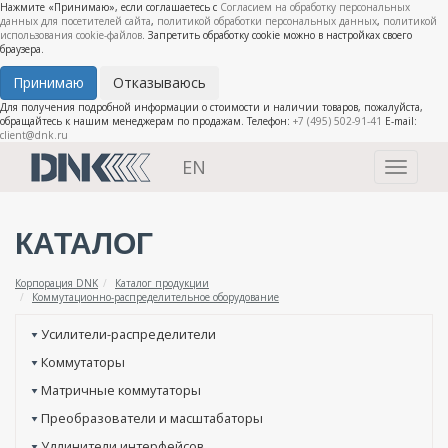
Нажмите «Принимаю», если соглашаетесь с
Согласием на обработку персональных
данных для посетителей сайта
,
политикой обработки персональных данных
,
политикой
использования cookie-файлов
. Запретить обработку cookie можно в настройках своего
браузера.
Принимаю
Отказываюсь
Для получения подробной информации о стоимости и наличии товаров, пожалуйста,
обращайтесь к нашим менеджерам по продажам. Телефон:
+7 (495) 502-91-41
E-mail:
client@dnk.ru
EN
Toggle
navigati
КАТАЛОГ
Корпорация DNK
Каталог продукции
Коммутационно-распределительное оборудование
Усилители-распределители
Коммутаторы
Матричные коммутаторы
Преобразователи и масштабаторы
Удлинители интерфейсов