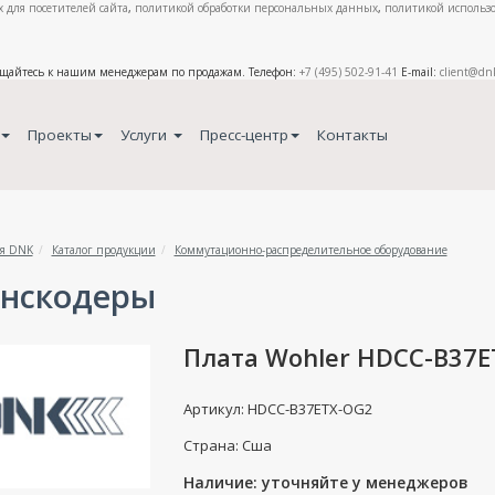
 для посетителей сайта
,
политикой обработки персональных данных
,
политикой использо
ащайтесь к нашим менеджерам по продажам. Телефон:
+7 (495) 502-91-41
E-mail:
client@dn
Проекты
Услуги
Пресс-центр
Контакты
я DNK
Каталог продукции
Коммутационно-распределительное оборудование
нскодеры
Плата Wohler HDCC-B37
Артикул: HDCC-B37ETX-OG2
Страна: Сша
Наличие: уточняйте у менеджеров