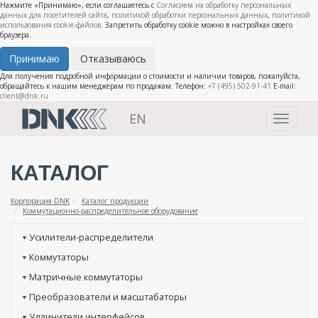
Нажмите «Принимаю», если соглашаетесь с
Согласием на обработку персональных
данных для посетителей сайта
,
политикой обработки персональных данных
,
политикой
использования cookie-файлов
. Запретить обработку cookie можно в настройках своего
браузера.
Принимаю
Отказываюсь
Для получения подробной информации о стоимости и наличии товаров, пожалуйста,
обращайтесь к нашим менеджерам по продажам. Телефон:
+7 (495) 502-91-41
E-mail:
client@dnk.ru
EN
Toggle
navigati
КАТАЛОГ
Корпорация DNK
Каталог продукции
Коммутационно-распределительное оборудование
Усилители-распределители
Коммутаторы
Матричные коммутаторы
Преобразователи и масштабаторы
Удлинители интерфейсов