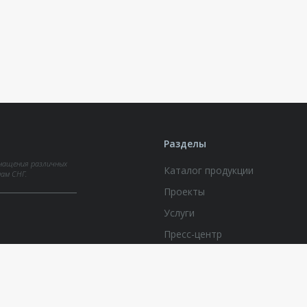
Разделы
нащения различных
Каталог продукции
нам СНГ.
Проекты
Услуги
Пресс-центр
Документы по вопросам обра
персональных данных