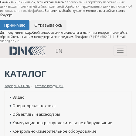
Нажмите «Принимаю», если соглашаетесь с
Согласием на обработку персональных
данных для посетителей сайта
,
политикой обработки персональных данных
,
политикой
использования cookie-файлов
. Запретить обработку cookie можно в настройках своего
браузера.
Принимаю
Отказываюсь
Для получения подробной информации о стоимости и наличии товаров, пожалуйста,
обращайтесь к нашим менеджерам по продажам. Телефон:
+7 (495) 502-91-41
E-mail:
client@dnk.ru
EN
Toggle
navigati
КАТАЛОГ
Корпорация DNK
Каталог продукции
Видео
Операторская техника
Объективы и аксессуары
Коммутационно-распределительное оборудование
Контрольно-измерительное оборудование