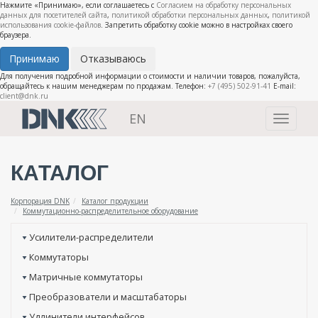
Нажмите «Принимаю», если соглашаетесь с
Согласием на обработку персональных
данных для посетителей сайта
,
политикой обработки персональных данных
,
политикой
использования cookie-файлов
. Запретить обработку cookie можно в настройках своего
браузера.
Принимаю
Отказываюсь
Для получения подробной информации о стоимости и наличии товаров, пожалуйста,
обращайтесь к нашим менеджерам по продажам. Телефон:
+7 (495) 502-91-41
E-mail:
client@dnk.ru
EN
Toggle
navigati
КАТАЛОГ
Корпорация DNK
Каталог продукции
Коммутационно-распределительное оборудование
Усилители-распределители
Коммутаторы
Матричные коммутаторы
Преобразователи и масштабаторы
Удлинители интерфейсов