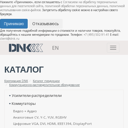
Нажмите «Принимаю», если соглашаетесь с
Согласием на обработку персональных
данных для посетителей сайта
,
политикой обработки персональных данных
,
политикой
использования cookie-файлов
. Запретить обработку cookie можно в настройках своего
браузера.
Принимаю
Отказываюсь
Для получения подробной информации о стоимости и наличии товаров, пожалуйста,
обращайтесь к нашим менеджерам по продажам. Телефон:
+7 (495) 502-91-41
E-mail:
client@dnk.ru
EN
Toggle
navigati
КАТАЛОГ
Корпорация DNK
Каталог продукции
Коммутационно-распределительное оборудование
Усилители-распределители
Коммутаторы
Видео + Аудио
Аналоговые CV, Y-C, YUV, RGBHV
Цифровые VGA, DVI, HDMI, IEEE1394, DisplayPort