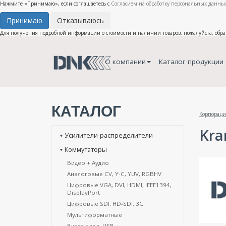
Нажмите «Принимаю», если соглашаетесь с
Согласием на обработку персональных данных
Принимаю
Отказываюсь
Для получения подробной информации о стоимости и наличии товаров, пожалуйста, обр
О компании
Каталог продукции
КАТАЛОГ
Корпораци
Kra
Усилители-распределители
Коммутаторы
Видео + Аудио
Аналоговые CV, Y-C, YUV, RGBHV
Цифровые VGA, DVI, HDMI, IEEE1394,
DisplayPort
Цифровые SDI, HD-SDI, 3G
Мультиформатные
Витая пара, USB