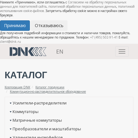
Нажмите «Принимаю», если соглашаетесь с
Согласием на обработку персональных
данных для посетителей сайта
,
политикой обработки персональных данных
,
политикой
использования cookie-файлов
. Запретить обработку cookie можно в настройках своего
браузера.
Принимаю
Отказываюсь
Для получения подробной информации о стоимости и наличии товаров, пожалуйста,
обращайтесь к нашим менеджерам по продажам. Телефон:
+7 (495) 502-91-41
E-mail:
client@dnk.ru
EN
Toggle
navigati
КАТАЛОГ
Корпорация DNK
Каталог продукции
Коммутационно-распределительное оборудование
Усилители-распределители
Коммутаторы
Матричные коммутаторы
Преобразователи и масштабаторы
Удлинители интерфейсов