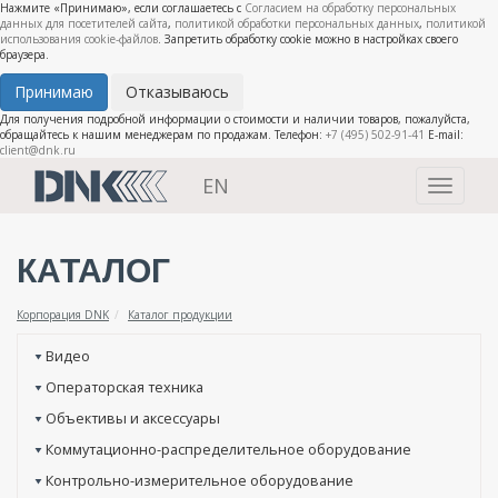
Нажмите «Принимаю», если соглашаетесь с
Согласием на обработку персональных
данных для посетителей сайта
,
политикой обработки персональных данных
,
политикой
использования cookie-файлов
. Запретить обработку cookie можно в настройках своего
браузера.
Принимаю
Отказываюсь
Для получения подробной информации о стоимости и наличии товаров, пожалуйста,
обращайтесь к нашим менеджерам по продажам. Телефон:
+7 (495) 502-91-41
E-mail:
client@dnk.ru
EN
Toggle
navigati
КАТАЛОГ
Корпорация DNK
Каталог продукции
Видео
Операторская техника
Объективы и аксессуары
Коммутационно-распределительное оборудование
Контрольно-измерительное оборудование