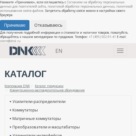
Нажмите «Принимаю», если соглашаетесь с
Согласием на обработку персональных
данных для посетителей сайта
,
политикой обработки персональных данных
,
политикой
использования cookie-файлов
. Запретить обработку cookie можно в настройках своего
браузера.
Принимаю
Отказываюсь
Для получения подробной информации о стоимости и наличии товаров, пожалуйста,
обращайтесь к нашим менеджерам по продажам. Телефон:
+7 (495) 502-91-41
E-mail:
client@dnk.ru
EN
Toggle
navigati
КАТАЛОГ
Корпорация DNK
Каталог продукции
Коммутационно-распределительное оборудование
Усилители-распределители
Коммутаторы
Матричные коммутаторы
Преобразователи и масштабаторы
Удлинители интерфейсов