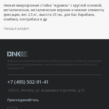
Низкая микрофонная стойка "журавль" с круглой основой,
металлическая, металлические верхние и нижние элементы
фиксации, вес 2.5 кг., высота 33 см., для бас барабана,
комбика, контрабаса и др.
Назад в раздел
Ведущий интегратор комплексных аудиовизуальных систем для оснащения
различных государственных и частных медиаобъектов по всей России и
странам СНГ.
+7 (495) 502-91-41
129515, Москва, ул. Академика Королёва, д.10
Присоединяйтесь