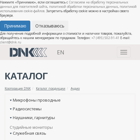
Нажмите «Принимаю», если соглашаетесь с
Согласием на обработку персональных
данных для посетителей сайта
,
политикой обработки персональных данных
,
политикой
использования cookie-файлов
. Запретить обработку cookie можно в настройках своего
браузера.
Принимаю
Отказываюсь
Для получения подробной информации о стоимости и наличии товаров, пожалуйста,
обращайтесь к нашим менеджерам по продажам. Телефон:
+7 (495) 502-91-41
E-mail:
client@dnk.ru
EN
Toggle
navigati
КАТАЛОГ
Корпорация DNK
Каталог продукции
Аудио
Микрофоны проводные
Радиосистемы
Наушники, гарнитуры
Студийные мониторы
Служебная связь