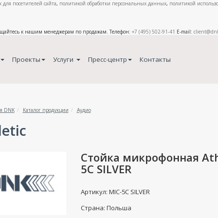
 для посетителей сайта
,
политикой обработки персональных данных
,
политикой использо
ащайтесь к нашим менеджерам по продажам. Телефон:
+7 (495) 502-91-41
E-mail:
client@dn
Проекты
Услуги
Пресс-центр
Контакты
я DNK
Каталог продукции
Аудио
etic
Стойка микрофонная Athl
5C SILVER
Артикул: MIC-5C SILVER
Страна: Польша