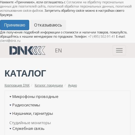
Нажмите «Принимаю», если соглашаетесь с
Согласием на обработку персональных
данных для посетителей сайта
,
политикой обработки персональных данных
,
политикой
использования cookie-файлов
. Запретить обработку cookie можно в настройках своего
браузера.
Принимаю
Отказываюсь
Для получения подробной информации о стоимости и наличии товаров, пожалуйста,
обращайтесь к нашим менеджерам по продажам. Телефон:
+7 (495) 502-91-41
E-mail:
client@dnk.ru
EN
Toggle
navigati
КАТАЛОГ
Корпорация DNK
Каталог продукции
Аудио
Микрофоны проводные
Радиосистемы
Наушники, гарнитуры
Студийные мониторы
Служебная связь