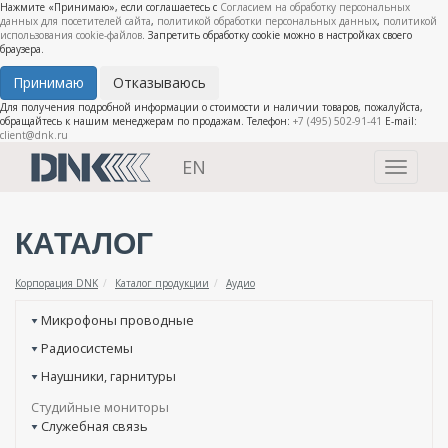
Нажмите «Принимаю», если соглашаетесь с
Согласием на обработку персональных
данных для посетителей сайта
,
политикой обработки персональных данных
,
политикой
использования cookie-файлов
. Запретить обработку cookie можно в настройках своего
браузера.
Принимаю
Отказываюсь
Для получения подробной информации о стоимости и наличии товаров, пожалуйста,
обращайтесь к нашим менеджерам по продажам. Телефон:
+7 (495) 502-91-41
E-mail:
client@dnk.ru
EN
Toggle
navigati
КАТАЛОГ
Корпорация DNK
Каталог продукции
Аудио
Микрофоны проводные
Радиосистемы
Наушники, гарнитуры
Студийные мониторы
Служебная связь