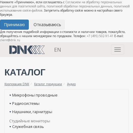
Нажмите «Принимаю», если соглашаетесь с
Согласием на обработку персональных
данных для посетителей сайта
,
политикой обработки персональных данных
,
политикой
использования cookie-файлов
. Запретить обработку cookie можно в настройках своего
браузера.
Принимаю
Отказываюсь
Для получения подробной информации о стоимости и наличии товаров, пожалуйста,
обращайтесь к нашим менеджерам по продажам. Телефон:
+7 (495) 502-91-41
E-mail:
client@dnk.ru
EN
Toggle
navigati
КАТАЛОГ
Корпорация DNK
Каталог продукции
Аудио
Микрофоны проводные
Радиосистемы
Наушники, гарнитуры
Студийные мониторы
Служебная связь