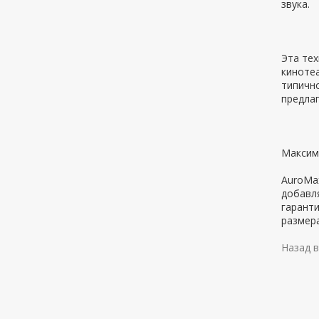
звука.
Эта те
кинотеа
типично
предлаг
Максим
AuroMax
добавля
гаранти
размер
Назад в