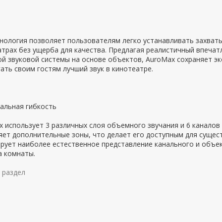
хнология позволяет пользователям легко устанавливать захват
трах без ущерба для качества. Предлагая реалистичный впеча
й звуковой системы на основе объектов, AuroMax сохраняет э
ать своим гостям лучший звук в кинотеатре.
альная гибкость
 использует 3 различных слоя объемного звучания и 6 каналов 
ет дополнительные зоны, что делает его доступным для сущест
рует наиболее естественное представление канального и объек
а комнаты.
 раздел