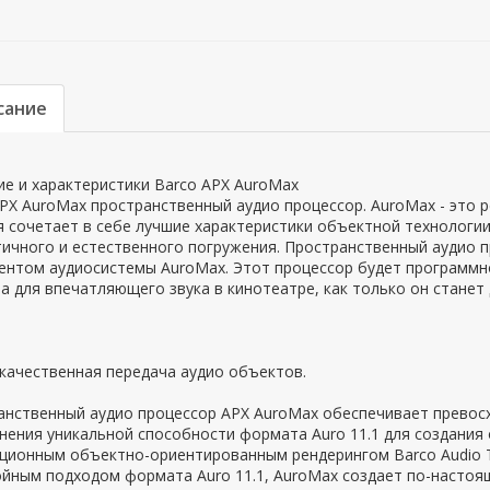
сание
е и характеристики Barco APX AuroMax
PX AuroMax пространственный аудио процессор. AuroMax - это 
 сочетает в себе лучшие характеристики объектной технологии
тичного и естественного погружения. Пространственный аудио 
ентом аудиосистемы AuroMax. Этот процессор будет программн
 для впечатляющего звука в кинотеатре, как только он станет 
качественная передача аудио объектов.
анственный аудио процессор APX AuroMax обеспечивает превос
нения уникальной способности формата Auro 11.1 для создания
ионным объектно-ориентированным рендерингом Barco Audio Te
ойным подходом формата Auro 11.1, AuroMax создает по-настоя