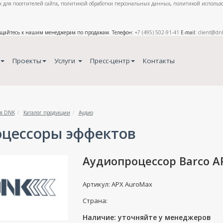
 для посетителей сайта
,
политикой обработки персональных данных
,
политикой использо
ащайтесь к нашим менеджерам по продажам. Телефон:
+7 (495) 502-91-41
E-mail:
client@dn
Проекты
Услуги
Пресс-центр
Контакты
я DNK
Каталог продукции
Аудио
цессоры эффектов
Аудиопроцессор Barco A
Артикул: APX AuroMax
Страна:
Наличие: уточняйте у менеджеров