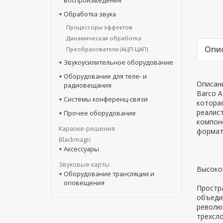
воспроизведения
Обработка звука
Процессоры эффектов
Динамическая обработка
Опи
Преобразователи (АЦП-ЦАП)
Звукоусилительное оборудование
Оборудование для теле- и
Описани
радиовещания
Barco A
Системы конференц-связи
которая
реалис
Прочее оборудование
компон
Караоке-решения
формата
Blackmagic
Аксессуары
Звуковые карты
Высоко
Оборудование трансляции и
оповещения
Простр
объеди
революц
трехсл