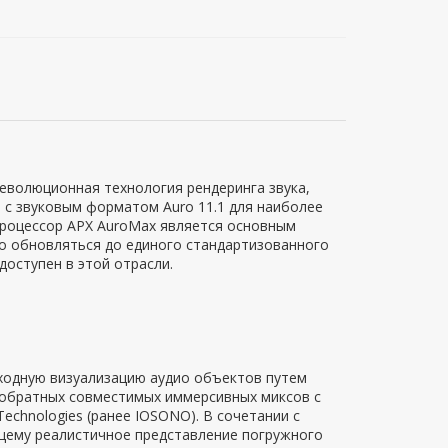
революционная технология рендеринга звука,
 с звуковым форматом Auro 11.1 для наиболее
процессор APX AuroMax является основным
о обновляться до единого стандартизованного
доступен в этой отрасли.
ходную визуализацию аудио объектов путем
 обратных совместимых иммерсивных миксов с
chnologies (ранее IOSONO). В сочетании с
щему реалистичное представление погружного