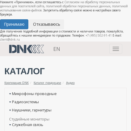
Нажмите «Принимаю», если соглашаетесь с
Согласием на обработку персональных
данных для посетителей сайта
,
политикой обработки персональных данных
,
политикой
использования cookie-файлов
. Запретить обработку cookie можно в настройках своего
браузера.
Принимаю
Отказываюсь
Для получения подробной информации о стоимости и наличии товаров, пожалуйста,
обращайтесь к нашим менеджерам по продажам. Телефон:
+7 (495) 502-91-41
E-mail:
client@dnk.ru
EN
Toggle
navigati
КАТАЛОГ
Корпорация DNK
Каталог продукции
Аудио
Микрофоны проводные
Радиосистемы
Наушники, гарнитуры
Студийные мониторы
Служебная связь