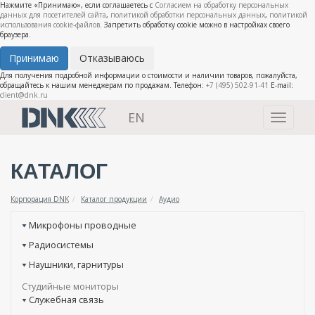
Нажмите «Принимаю», если соглашаетесь с
Согласием на обработку персональных
данных для посетителей сайта
,
политикой обработки персональных данных
,
политикой
использования cookie-файлов
. Запретить обработку cookie можно в настройках своего
браузера.
Принимаю
Отказываюсь
Для получения подробной информации о стоимости и наличии товаров, пожалуйста,
обращайтесь к нашим менеджерам по продажам. Телефон:
+7 (495) 502-91-41
E-mail:
client@dnk.ru
EN
Toggle
navigati
КАТАЛОГ
Корпорация DNK
Каталог продукции
Аудио
Микрофоны проводные
Радиосистемы
Наушники, гарнитуры
Студийные мониторы
Служебная связь