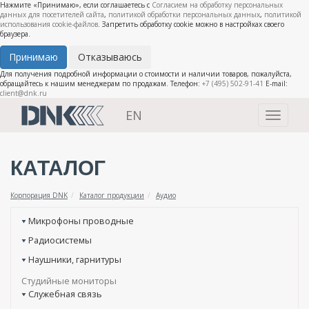
Нажмите «Принимаю», если соглашаетесь с
Согласием на обработку персональных
данных для посетителей сайта
,
политикой обработки персональных данных
,
политикой
использования cookie-файлов
. Запретить обработку cookie можно в настройках своего
браузера.
Принимаю
Отказываюсь
Для получения подробной информации о стоимости и наличии товаров, пожалуйста,
обращайтесь к нашим менеджерам по продажам. Телефон:
+7 (495) 502-91-41
E-mail:
client@dnk.ru
EN
Toggle
navigati
КАТАЛОГ
Корпорация DNK
Каталог продукции
Аудио
Микрофоны проводные
Радиосистемы
Наушники, гарнитуры
Студийные мониторы
Служебная связь