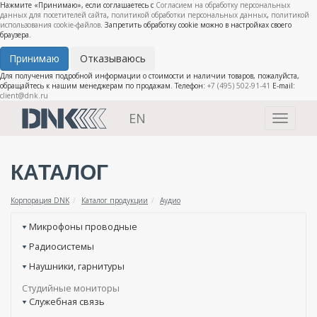
Нажмите «Принимаю», если соглашаетесь с
Согласием на обработку персональных
данных для посетителей сайта
,
политикой обработки персональных данных
,
политикой
использования cookie-файлов
. Запретить обработку cookie можно в настройках своего
браузера.
Принимаю
Отказываюсь
Для получения подробной информации о стоимости и наличии товаров, пожалуйста,
обращайтесь к нашим менеджерам по продажам. Телефон:
+7 (495) 502-91-41
E-mail:
client@dnk.ru
EN
Toggle
navigati
КАТАЛОГ
Корпорация DNK
Каталог продукции
Аудио
Микрофоны проводные
Радиосистемы
Наушники, гарнитуры
Студийные мониторы
Служебная связь