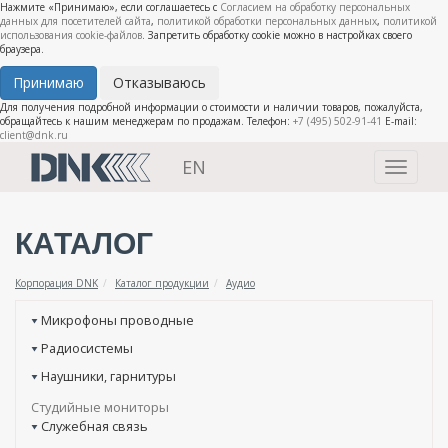
Нажмите «Принимаю», если соглашаетесь с
Согласием на обработку персональных
данных для посетителей сайта
,
политикой обработки персональных данных
,
политикой
использования cookie-файлов
. Запретить обработку cookie можно в настройках своего
браузера.
Принимаю
Отказываюсь
Для получения подробной информации о стоимости и наличии товаров, пожалуйста,
обращайтесь к нашим менеджерам по продажам. Телефон:
+7 (495) 502-91-41
E-mail:
client@dnk.ru
EN
Toggle
navigati
КАТАЛОГ
Корпорация DNK
Каталог продукции
Аудио
Микрофоны проводные
Радиосистемы
Наушники, гарнитуры
Студийные мониторы
Служебная связь