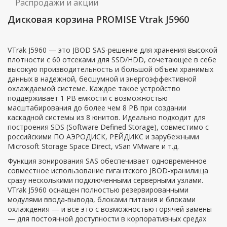
Распродажи и акции
Дисковая корзина PROMISE Vtrak J5960
VTrak J5960 — это JBOD SAS-решение для хранения высокой
плотности c 60 отсеками для SSD/HDD, сочетающее в себе
высокую производительность и большой объем хранимых
данных в надежной, бесшумной и энергоэффективной
охлаждаемой системе. Каждое такое устройство
поддерживает 1 PB емкости с возможностью
масштабирования до более чем 8 PB при создании
каскадной системы из 8 юнитов. Идеально подходит для
построения SDS (Software Defined Storage), совместимо с
российскими ПО АЭРОДИСК, РЕЙДИКС и зарубежными
Microsoft Storage Space Direct, vSan VMware и т.д.
Функция зонирования SAS обеспечивает одновременное
совместное использование гигантского JBOD-хранилища
сразу несколькими подключенными серверными узлами.
VTrak J5960 оснащен полностью резервированными
модулями ввода-вывода, блоками питания и блоками
охлаждения — и все это с возможностью горячей замены
— для постоянной доступности в корпоративных средах