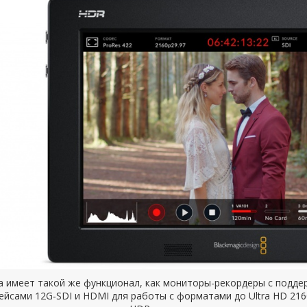
а имеет такой же функционал, как мониторы-рекордеры с подде
йсами 12G‑SDI и HDMI для работы с форматами до Ultra HD 216