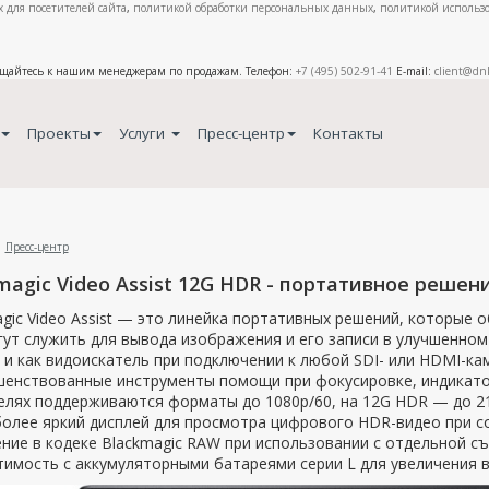
 для посетителей сайта
,
политикой обработки персональных данных
,
политикой использо
ащайтесь к нашим менеджерам по продажам. Телефон:
+7 (495) 502-91-41
E-mail:
client@dn
Проекты
Услуги
Пресс-центр
Контакты
Пресс-центр
magic Video Assist 12G HDR - портативное реше
gic Video Assist — это линейка портативных решений, которые 
ут служить для вывода изображения и его записи в улучшенном
 и как видоискатель при подключении к любой SDI- или HDMI-ка
шенствованные инструменты помощи при фокусировке, индикато
елях поддерживаются форматы до 1080p/60, на 12G HDR — до 21
олее яркий дисплей для просмотра цифрового HDR-видео при с
ние в кодеке Blackmagic RAW при использовании с отдельной с
имость с аккумуляторными батареями серии L для увеличения 