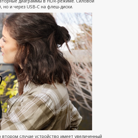
аторные диаграммы в HDR-режиме. Силовой
 но и через USB‑C на флеш‑диски.
о втором случае устройство имеет увеличенный