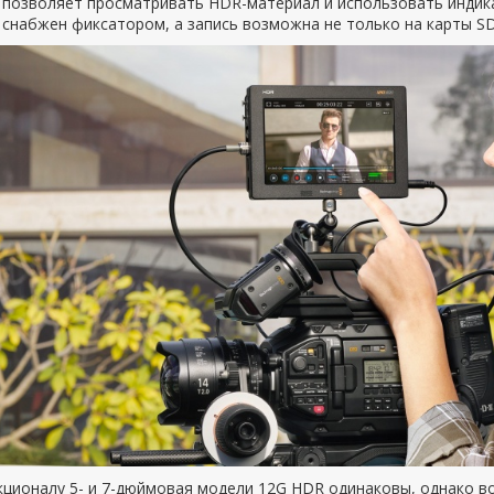
 позволяет просматривать HDR-материал и использовать индик
снабжен фиксатором, а запись возможна не только на карты SD,
ционалу 5- и 7-дюймовая модели 12G HDR одинаковы, однако в