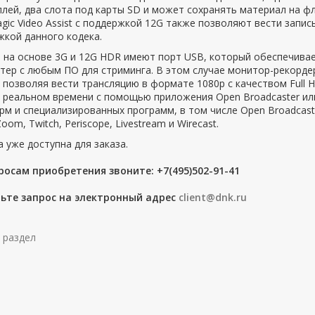
лей, два слота под карты SD и может сохранять материал на ф
gic Video Assist с поддержкой 12G также позволяют вести запис
кой данного кодека.
 на основе 3G и 12G HDR имеют порт USB, который обеспечива
ер с любым ПО для стриминга. В этом случае монитор-рекордер B
 позволяя вести трансляцию в формате 1080p с качеством Full 
 реальном времени с помощью приложения Open Broadcaster ил
м и специализированных программ, в том числе Open Broadcaster, 
Zoom, Twitch, Periscope, Livestream и Wirecast.
 уже доступна для заказа.
росам приобретения звоните: +7(495)502-91-41
ьте запрос на электронный адрес
client@dnk.ru
 раздел