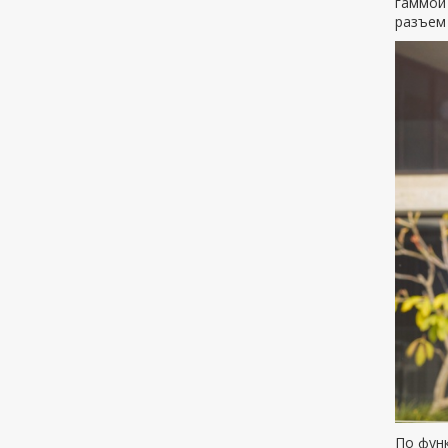
гаммой
разъем 
По функ