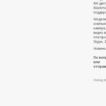
ЖК-дисп
Blackma
поддерж
Модели
компьют
камера,
видео в
платфор
Skype, 
Новинка
По воп
или
отправ
Назад в