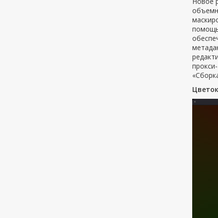
Новое 
объемн
маскир
помощью
обеспе
метадан
редакт
прокси-
«Сборка
Цветок