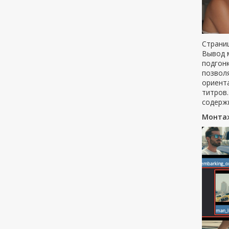
Страниц
Вывод 
подгонк
позволя
ориент
титров
содерж
Монта