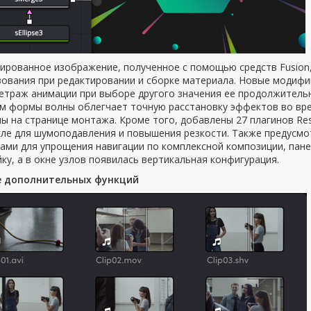
ированное изображение, полученное с помощью средств Fusion,
зования при редактировании и сборке материала. Новые модиф
етраж анимации при выборе другого значения ее продолжительн
м формы волны облегчает точную расстановку эффектов во вре
ы на странице монтажа. Кроме того, добавлены 27 плагинов Res
сле для шумоподавления и повышения резкости. Также предусмо
ами для упрощения навигации по комплексной композиции, пан
ку, а в окне узлов появилась вертикальная конфигурация.
 дополнительных функций