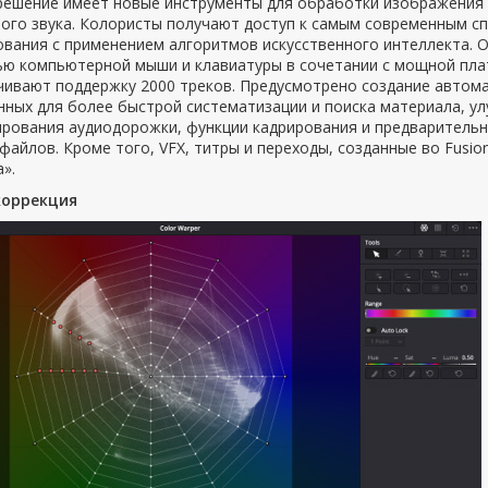
решение имеет новые инструменты для обработки изображения 
ого звука. Колористы получают доступ к самым современным с
ования с применением алгоритмов искусственного интеллекта. 
 компьютерной мыши и клавиатуры в сочетании с мощной платфо
чивают поддержку 2000 треков. Предусмотрено создание автом
ных для более быстрой систематизации и поиска материала, у
ирования аудиодорожки, функции кадрирования и предваритель
файлов. Кроме того, VFX, титры и переходы, созданные во Fusi
».
оррекция