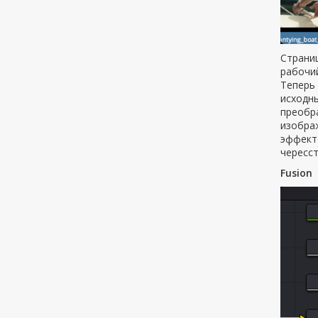
Страни
рабочи
Теперь 
исходны
преобра
изобра
эффекто
чересст
Fusion