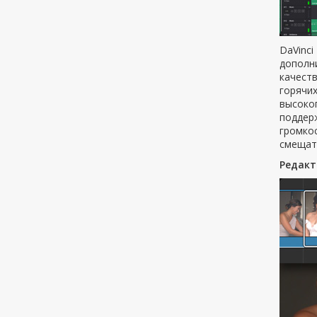
DaVinci
дополн
качест
горячих
высокоп
поддер
громко
смещат
Редакт