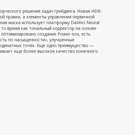
ворческого решения задач грейдинга. Новая HDR-
ой правки, а элементы управления первичной
ая маска использует платформу DaVinci Neural
 то время как тональный корректор на основе
оптимизировано создание Power-зон, есть
ость по насыщенности», улучшенные
ординатных точек. Еще одно преимущество —
чивает еще более высокое качество конечного