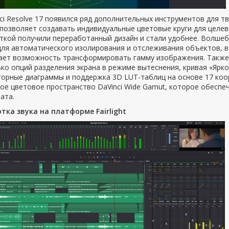
ci Resolve 17 появился ряд дополнительных инструментов для т
позволяет создавать индивидуальные цветовые круги для целев
кой получили переработанный дизайн и стали удобнее. Волшебн
для автоматического изолирования и отслеживания объектов, в
дает возможность трансформировать гамму изображения. Также 
ко опций разделения экрана в режиме вытеснения, кривая «Ярк
торные диаграммы и поддержка 3D LUT-таблиц на основе 17 ко
ое цветовое пространство DaVinci Wide Gamut, которое обеспе
ата.
тка звука на платформе Fairlight