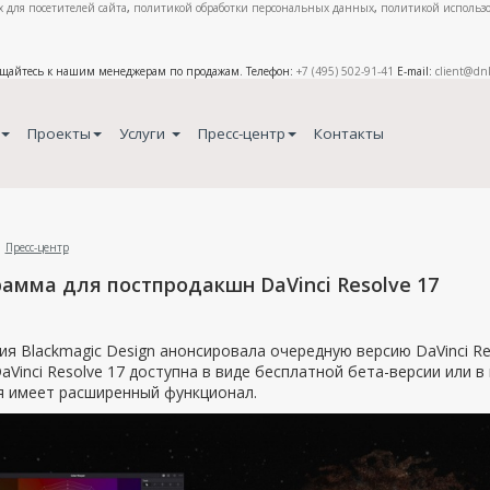
 для посетителей сайта
,
политикой обработки персональных данных
,
политикой использо
ащайтесь к нашим менеджерам по продажам. Телефон:
+7 (495) 502-91-41
E-mail:
client@dn
Проекты
Услуги
Пресс-центр
Контакты
Пресс-центр
амма для постпродакшн DaVinci Resolve 17
я Blackmagic Design анонсировала очередную версию DaVinci R
DaVinci Resolve 17 доступна в виде бесплатной бета-версии или в 
я имеет расширенный функционал.