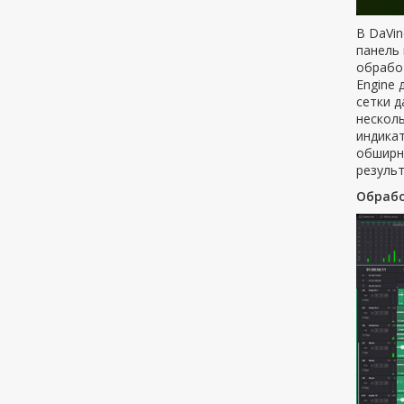
В DaVin
панель 
обработ
Engine 
сетки 
несколь
индика
обширн
результ
Обрабо