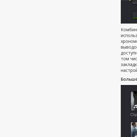
Комбин
исполь
хроном
выводо
доступн
том чи
закладк
настрой
Больше