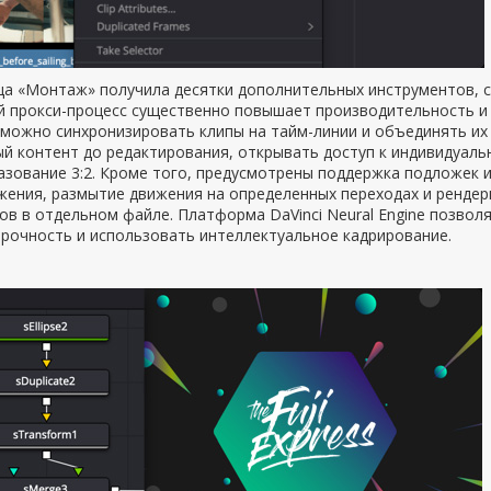
ца «Монтаж» получила десятки дополнительных инструментов, 
й прокси-процесс существенно повышает производительность и
можно синхронизировать клипы на тайм-линии и объединять их 
й контент до редактирования, открывать доступ к индивидуаль
зование 3:2. Кроме того, предусмотрены поддержка подложек и
жения, размытие движения на определенных переходах и ренде
в в отдельном файле. Платформа DaVinci Neural Engine позвол
рочность и использовать интеллектуальное кадрирование.