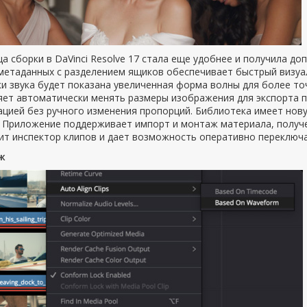
а сборки в DaVinci Resolve 17 стала еще удобнее и получила д
метаданных с разделением ящиков обеспечивает быстрый визуал
и звука будет показана увеличенная форма волны для более то
ет автоматически менять размеры изображения для экспорта пр
ацией без ручного изменения пропорций. Библиотека имеет нов
. Приложение поддерживает импорт и монтаж материала, получе
ит инспектор клипов и дает возможность оперативно переключ
ж