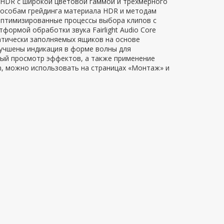
HDR с широкой цветовой гаммой и трехмерного
пособам грейдинга материала HDR и методам
Оптимизированные процессы выбора клипов с
рмой обработки звука Fairlight Audio Core
атически заполняемых ящиков на основе
лучшены индикация в форме волны для
ный просмотр эффектов, а также применение
on, можно использовать на страницах «Монтаж» и