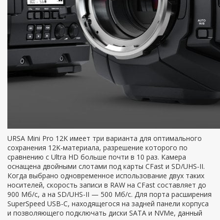
URSA Mini Pro 12K имеет три варианта для оптимального
сохранения 12K-материала, разрешение которого по
сравнению с Ultra HD больше почти в 10 раз. Камера
оснащена двойными слотами под карты CFast и SD/UHS-II.
Когда выбрано одновременное использование двух таких
носителей, скорость записи в RAW на CFast составляет до
900 Мб/с, а на SD/UHS-II — 500 Мб/с. Для порта расширения
SuperSpeed USB-C, находящегося на задней панели корпуса
и позволяющего подключать диски SATA и NVMe, данный