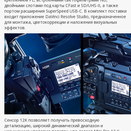
двойными слотами под карты CFast и SD/UHS-II, а также
портом расширения SuperSpeed USB-C. В комплект поставки
входит приложение DaVinci Resolve Studio, предназначенное
для монтажа, цветокоррекции и наложения визуальных
эффектов.
Сенсор 12K позволяет получать превосходную
детализацию, широкий динамический диапазон и