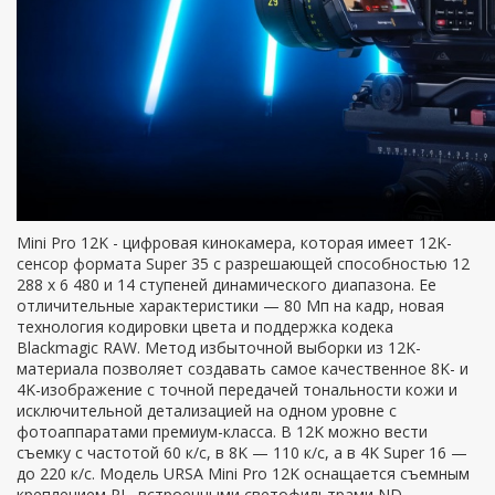
Mini Pro 12K - цифровая кинокамера, которая имеет 12K-
сенсор формата Super 35 с разрешающей способностью 12
288 x 6 480 и 14 ступеней динамического диапазона. Ее
отличительные характеристики — 80 Мп на кадр, новая
технология кодировки цвета и поддержка кодека
Blackmagic RAW. Метод избыточной выборки из 12K-
материала позволяет создавать самое качественное 8K- и
4K-изображение с точной передачей тональности кожи и
исключительной детализацией на одном уровне с
фотоаппаратами премиум-класса. В 12K можно вести
съемку с частотой 60 к/с, в 8K — 110 к/с, а в 4K Super 16 —
до 220 к/с. Модель URSA Mini Pro 12K оснащается съемным
креплением PL, встроенными светофильтрами ND,