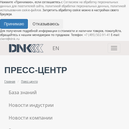
Нажмите «Принимаю», если соглашаетесь с
Согласием на обработку персональных
данных для посетителей сайта
,
политикой обработки персональных данных
,
политикой
использования cookie-файлов
. Запретить обработку cookie можно в настройках своего
браузера.
Принимаю
Отказываюсь
Для получения подробной информации о стоимости и наличии товаров, пожалуйста,
обращайтесь к нашим менеджерам по продажам. Телефон:
+7 (495) 502-91-41
E-mail:
client@dnk.ru
EN
Toggle
navigati
ПРЕСС-ЦЕНТР
Главная
Пресс-центр
База знаний
Новости индустрии
Новости компании