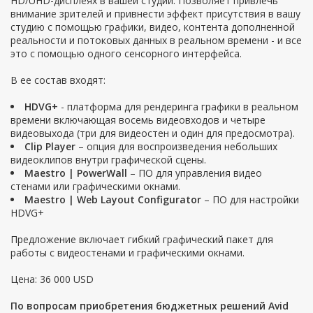
HD/UHD-дисплеях в вашей студии. Позволяет привлечь
внимание зрителей и привнести эффект присутствия в вашу
студию с помощью графики, видео, контента дополненной
реальности и потоковых данных в реальном времени - и все
это с помощью одного сенсорного интерфейса.
В ее состав входят:
HDVG+
- платформа для рендеринга графики в реальном
времени включающая восемь видеовходов и четыре
видеовыхода (три для видеостен и один для предосмотра).
Clip Player
– опция для воспроизведения небольших
видеоклипов внутри графической сцены.
Maestro | PowerWall
– ПО для управления видео
стенами или графическими окнами.
Maestro | Web Layout Configurator
– ПО для настройки
HDVG+
Предложение включает гибкий графический пакет для
работы с видеостенами и графическими окнами.
Цена: 36 000 USD
По вопросам приобретения бюджетных решений Avid