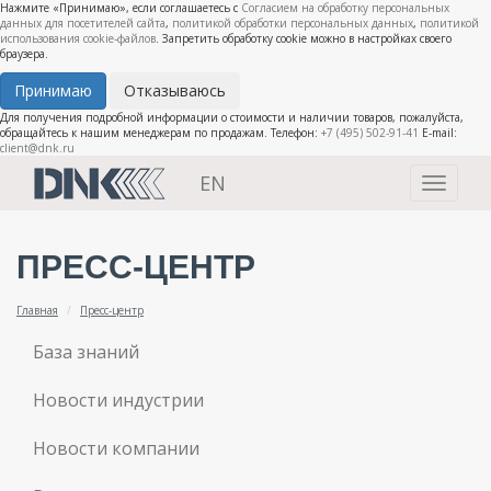
Нажмите «Принимаю», если соглашаетесь с
Согласием на обработку персональных
данных для посетителей сайта
,
политикой обработки персональных данных
,
политикой
использования cookie-файлов
. Запретить обработку cookie можно в настройках своего
браузера.
Принимаю
Отказываюсь
Для получения подробной информации о стоимости и наличии товаров, пожалуйста,
обращайтесь к нашим менеджерам по продажам. Телефон:
+7 (495) 502-91-41
E-mail:
client@dnk.ru
EN
Toggle
navigati
ПРЕСС-ЦЕНТР
Главная
Пресс-центр
База знаний
Новости индустрии
Новости компании