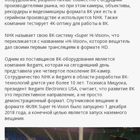
производителями рынка, но при этом камеры, объективы,
рекордеры и видеомикшеры формата 8K уже есть в
серийном производстве и используются NHK. Также
компания тестирует 4K-оптику для работы в 8K.
NHK называет свою 8K-систему «Super Hi-Vision», что
перекликается с названием «Hi-Vision», которое вещатель
дал своими первым трансляциям в формате HD.
Одним из поставщиков 8K-оборудования является
компания Ikegami, которая на сегодняшний день
представила уже четвертое поколение 8K-камер.
Сотрудничество NHK и Ikegami в области разработки 8K-
технологий длится уже более 10 лет. Тосихиса Мицуока,
президент Ikegami Electronics USA, считает, что развитие 8K
это перспективное направление, а не просто
демонстрационный формат. Спутниковое вещание в
формате 4K/8K Super Hi-Vision было запущено 1 декабря
2018 года, а конечной целью является запуск наземного
вещания.