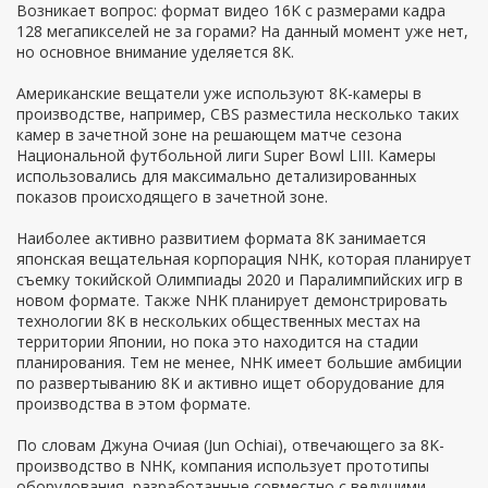
Возникает вопрос: формат видео 16K с размерами кадра
128 мегапикселей не за горами? На данный момент уже нет,
но основное внимание уделяется 8K.
Американские вещатели уже используют 8K-камеры в
производстве, например, CBS разместила несколько таких
камер в зачетной зоне на решающем матче сезона
Национальной футбольной лиги Super Bowl LIII. Камеры
использовались для максимально детализированных
показов происходящего в зачетной зоне.
Наиболее активно развитием формата 8K занимается
японская вещательная корпорация NHK, которая планирует
съемку токийской Олимпиады 2020 и Паралимпийских игр в
новом формате. Также NHK планирует демонстрировать
технологии 8K в нескольких общественных местах на
территории Японии, но пока это находится на стадии
планирования. Тем не менее, NHK имеет большие амбиции
по развертыванию 8K и активно ищет оборудование для
производства в этом формате.
По словам Джуна Очиая (Jun Ochiai), отвечающего за 8K-
производство в NHK, компания использует прототипы
оборудования, разработанные совместно с ведущими