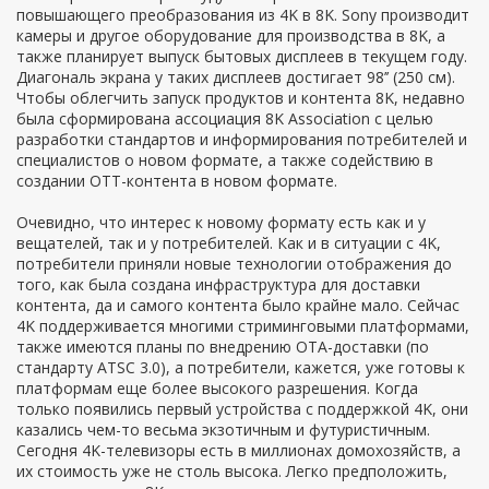
повышающего преобразования из 4K в 8K. Sony производит
камеры и другое оборудование для производства в 8K, а
также планирует выпуск бытовых дисплеев в текущем году.
Диагональ экрана у таких дисплеев достигает 98’’ (250 см).
Чтобы облегчить запуск продуктов и контента 8K, недавно
была сформирована ассоциация 8K Association с целью
разработки стандартов и информирования потребителей и
специалистов о новом формате, а также содействию в
создании OTT-контента в новом формате.
Очевидно, что интерес к новому формату есть как и у
вещателей, так и у потребителей. Как и в ситуации с 4K,
потребители приняли новые технологии отображения до
того, как была создана инфраструктура для доставки
контента, да и самого контента было крайне мало. Сейчас
4K поддерживается многими стриминговыми платформами,
также имеются планы по внедрению OTA-доставки (по
стандарту ATSC 3.0), а потребители, кажется, уже готовы к
платформам еще более высокого разрешения. Когда
только появились первый устройства с поддержкой 4K, они
казались чем-то весьма экзотичным и футуристичным.
Сегодня 4K-телевизоры есть в миллионах домохозяйств, а
их стоимость уже не столь высока. Легко предположить,