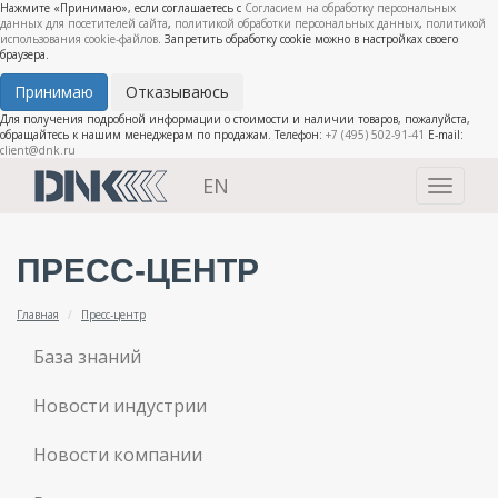
Нажмите «Принимаю», если соглашаетесь с
Согласием на обработку персональных
данных для посетителей сайта
,
политикой обработки персональных данных
,
политикой
использования cookie-файлов
. Запретить обработку cookie можно в настройках своего
браузера.
Принимаю
Отказываюсь
Для получения подробной информации о стоимости и наличии товаров, пожалуйста,
обращайтесь к нашим менеджерам по продажам. Телефон:
+7 (495) 502-91-41
E-mail:
client@dnk.ru
EN
Toggle
navigati
ПРЕСС-ЦЕНТР
Главная
Пресс-центр
База знаний
Новости индустрии
Новости компании