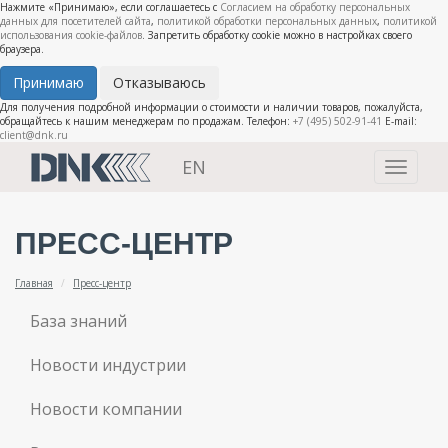
Нажмите «Принимаю», если соглашаетесь с
Согласием на обработку персональных
данных для посетителей сайта
,
политикой обработки персональных данных
,
политикой
использования cookie-файлов
. Запретить обработку cookie можно в настройках своего
браузера.
Принимаю
Отказываюсь
Для получения подробной информации о стоимости и наличии товаров, пожалуйста,
обращайтесь к нашим менеджерам по продажам. Телефон:
+7 (495) 502-91-41
E-mail:
client@dnk.ru
EN
Toggle
navigati
ПРЕСС-ЦЕНТР
Главная
Пресс-центр
База знаний
Новости индустрии
Новости компании