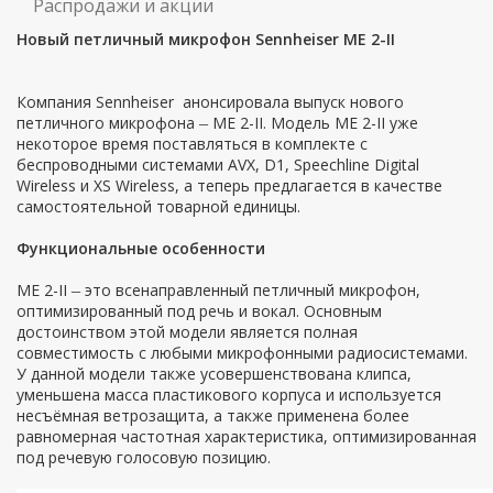
Распродажи и акции
Новый петличный микрофон Sennheiser ME 2-II
Компания Sennheiser анонсировала выпуск нового
петличного микрофона
ME 2-II. Модель ME 2-II уже
–
некоторое время поставляться в комплекте с
беспроводными системами AVX, D1, Speechline Digital
Wireless и XS Wireless, а теперь предлагается в качестве
самостоятельной товарной единицы.
Функциональные особенности
ME 2-II
это всенаправленный петличный микрофон,
–
оптимизированный под речь и вокал. Основным
достоинством этой модели является полная
совместимость с любыми микрофонными радиосистемами.
У данной модели также усовершенствована клипса,
уменьшена масса пластикового корпуса и используется
несъёмная ветрозащита, а также применена более
равномерная частотная характеристика, оптимизированная
под речевую голосовую позицию.