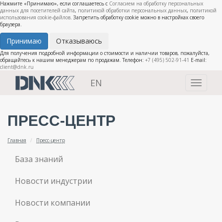
Нажмите «Принимаю», если соглашаетесь с
Согласием на обработку персональных
данных для посетителей сайта
,
политикой обработки персональных данных
,
политикой
использования cookie-файлов
. Запретить обработку cookie можно в настройках своего
браузера.
Принимаю
Отказываюсь
Для получения подробной информации о стоимости и наличии товаров, пожалуйста,
обращайтесь к нашим менеджерам по продажам. Телефон:
+7 (495) 502-91-41
E-mail:
client@dnk.ru
EN
Toggle
navigati
ПРЕСС-ЦЕНТР
Главная
Пресс-центр
База знаний
Новости индустрии
Новости компании