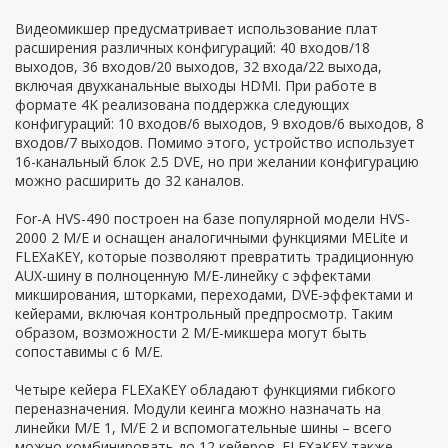
Видеомикшер предусматривает использование плат
расширения различных конфигураций: 40 входов/18
выходов, 36 входов/20 выходов, 32 входа/22 выхода,
включая двухканальные выходы HDMI. При работе в
формате 4K реализована поддержка следующих
конфигураций: 10 входов/6 выходов, 9 входов/6 выходов, 8
входов/7 выходов. Помимо этого, устройство использует
16-канальный блок 2.5 DVE, но при желании конфигурацию
можно расширить до 32 каналов.
For-A HVS-490 построен на базе популярной модели HVS-
2000 2 M/E и оснащен аналогичными функциями MELite и
FLEXaKEY, которые позволяют превратить традиционную
AUX-шину в полноценную M/E-линейку с эффектами
микширования, шторками, переходами, DVE-эффектами и
кейерами, включая контрольный предпросмотр. Таким
образом, возможности 2 M/E-микшера могут быть
сопоставимы с 6 M/E.
Четыре кейера FLEXaKEY обладают функциями гибкого
переназначения. Модули кеинга можно назначать на
линейки M/E 1, M/E 2 и вспомогательные шины – всего
можно комбинировать до 12 кейеров. FLEXaKEY также