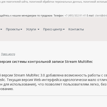
 для посетителей сайта
,
политикой обработки персональных данных
,
политикой использо
ащайтесь к нашим менеджерам по продажам. Телефон:
+7 (495) 502-91-41
E-mail:
client@dn
Проекты
Услуги
Пресс-центр
Контакты
Пресс-центр
версия системы контрольной записи Stream MultiRec
 версии Stream MultiRec 3.0 добавлена возможность работы с 
йс. Текущая версия Web-интерфейса идеологически мало отлич
н для использования), что позволяет пользователям легко, без
зованию.