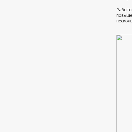
Работос
повыше
несколь