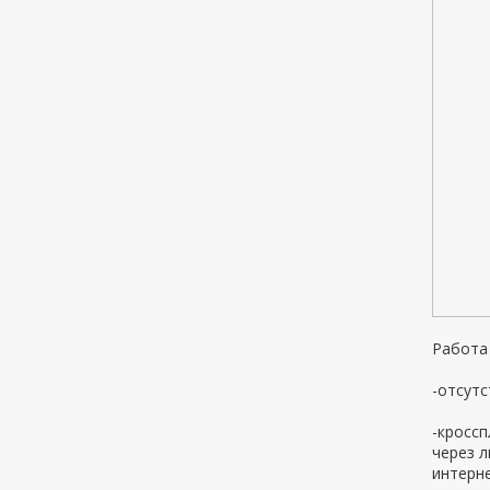
Работа 
-отсут
-кроссп
через л
интерне