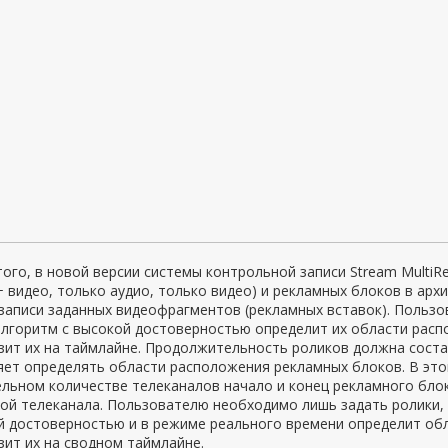
ого, в новой версии системы контрольной записи Stream MultiR
+ видео, только аудио, только видео) и рекламных блоков в арх
записи заданных видеофрагментов (рекламных вставок). Польз
лгоритм с высокой достоверностью определит их области распо
ит их на таймлайне. Продолжительность роликов должна составл
ет определять области расположения рекламных блоков. В это
ельном количестве телеканалов начало и конец рекламного бло
ой телеканала. Пользователю необходимо лишь задать ролики,
й достоверностью и в режиме реального времени определит об
ит их на сводном таймлайне.