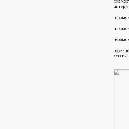
совмес
интерфе
-возмож
-возмож
-возмож
-функци
сессии 