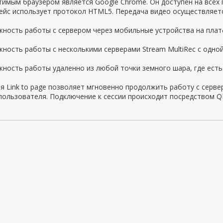
тимым браузером является Google Chrome. Он доступен на всех
йс использует протокол HTML5. Передача видео осуществляетс
ность работы с сервером через мобильные устройства на платф
ность работы с несколькими серверами Stream MultiRec с одной
ность работы удаленно из любой точки земного шара, где есть
я Link to page позволяет мгновенно продолжить работу с серв
пользователя. Подключение к сессии происходит посредством Q