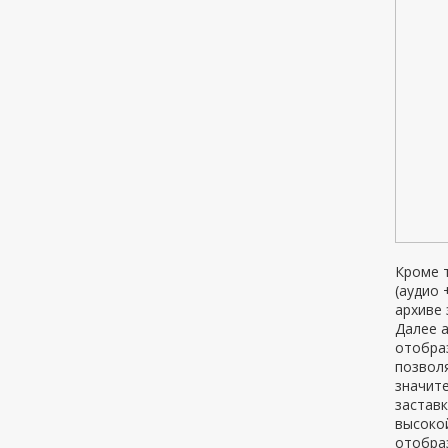
Кроме т
(аудио 
архиве 
Далее а
отобраз
позволя
значит
заставк
высоко
отобраз