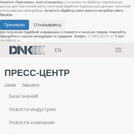
Нажмите «Принимаю», если соглашаетесь с
Согласием на обработку персональных
данных для посетителей сайта
,
политикой обработки персональных данных
,
политикой
использования cookie-файлов
. Запретить обработку cookie можно в настройках своего
браузера.
Принимаю
Отказываюсь
Для получения подробной информации о стоимости и наличии товаров, пожалуйста,
обращайтесь к нашим менеджерам по продажам. Телефон:
+7 (495) 502-91-41
E-mail:
client@dnk.ru
EN
Toggle
navigati
ПРЕСС-ЦЕНТР
Главная
Пресс-центр
База знаний
Новости индустрии
Новости компании